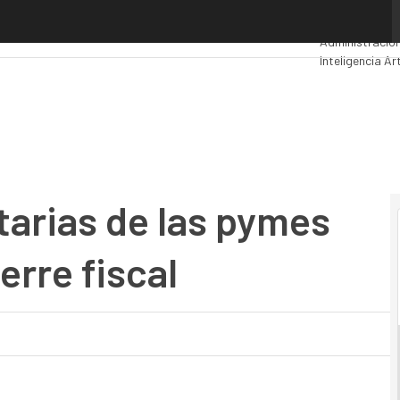
ias de las pymes españolas para su cierre fiscal
Premios Comp
Administración
Inteligencia Art
Seguridad
Movi
tarias de las pymes
erre fiscal