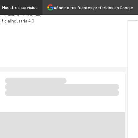
Nuestros servicios
Añadir a tus fuentes preferidas en Google
uting
Analytics
 Pública
MarTech
Cloud
ificial
Industria 4.0
lidad
Mercado TI