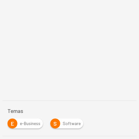
Temas
E
S
e-Business
Software