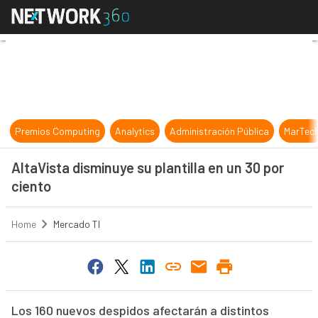
AltaVista disminuye su plantilla en
Premios Computing
Analytics
Administración Pública
MarTec
AltaVista disminuye su plantilla en un 30 por
ciento
Home
Mercado TI
Los 160 nuevos despidos afectarán a distintos