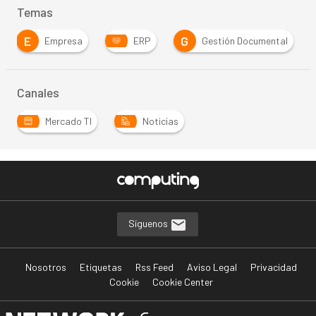
Temas
E
G
Empresa
ERP
Gestión Documental
Canales
Mercado TI
Noticias
Síguenos
Nosotros
Etiquetas
Rss Feed
Aviso Legal
Privacidad
Cookie
Cookie Center