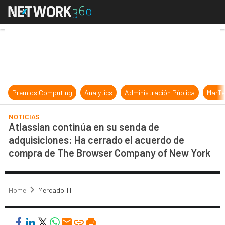
Atlassian continúa en su senda de
Premios Computing
Analytics
Administración Pública
MarTe
NOTICIAS
Atlassian continúa en su senda de
adquisiciones: Ha cerrado el acuerdo de
compra de The Browser Company of New York
Home
Mercado TI