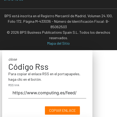
BPS está inscrita en el Registro Mercantil de Madrid, Volumen 24.100,
Folio 172, Página M-433036 - Número de Identificación Fiscal: B-
85062503
© 2026 BPS Business Publications Spain S.L. Todos los derechos
reservados.
Mapa del Sitio
close
Código Rss
Para copiar el enlace RSS en el portapapeles,
haga clic en el botón.
RSS link
COPIAR ENLACE