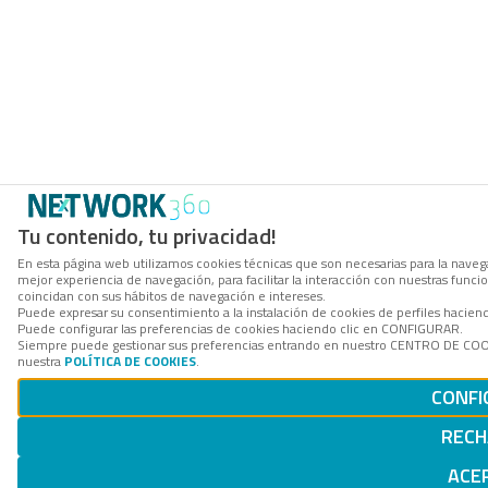
Tu contenido, tu privacidad!
En esta página web utilizamos cookies técnicas que son necesarias para la navega
mejor experiencia de navegación, para facilitar la interacción con nuestras func
coincidan con sus hábitos de navegación e intereses.
Puede expresar su consentimiento a la instalación de cookies de perfiles hacie
Puede configurar las preferencias de cookies haciendo clic en CONFIGURAR.
Siempre puede gestionar sus preferencias entrando en nuestro CENTRO DE COOKI
nuestra
POLÍTICA DE COOKIES
.
CONFI
RECH
ACE