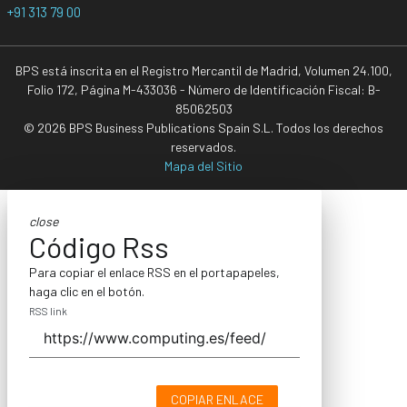
+91 313 79 00
BPS está inscrita en el Registro Mercantil de Madrid, Volumen 24.100,
Folio 172, Página M-433036 - Número de Identificación Fiscal: B-
85062503
© 2026 BPS Business Publications Spain S.L. Todos los derechos
reservados.
Mapa del Sitio
close
Código Rss
Para copiar el enlace RSS en el portapapeles,
haga clic en el botón.
RSS link
COPIAR ENLACE