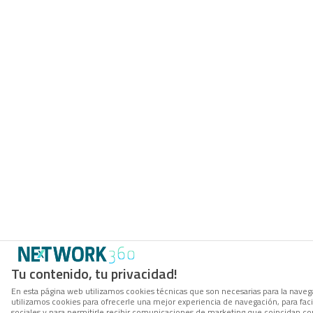
Tu contenido, tu privacidad!
En esta página web utilizamos cookies técnicas que son necesarias para la navega
utilizamos cookies para ofrecerle una mejor experiencia de navegación, para facil
sociales y para permitirle recibir comunicaciones de marketing que coincidan co