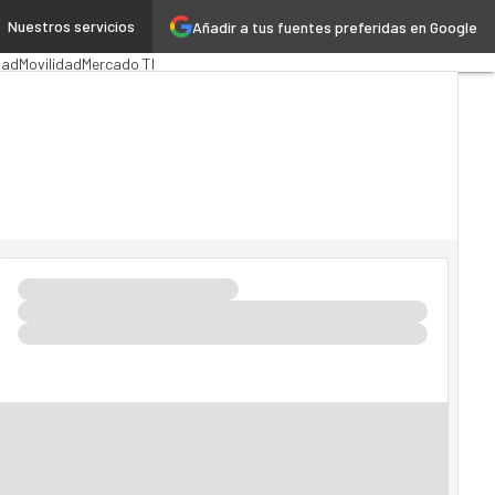
Nuestros servicios
Añadir a tus fuentes preferidas en Google
ión Pública
MarTech
Cloud
dad
Movilidad
Mercado TI