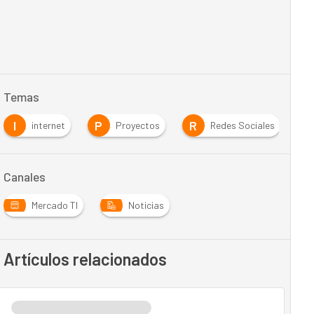
Temas
I
P
R
S
internet
Proyectos
Redes Sociales
Canales
Mercado TI
Noticias
Artículos relacionados