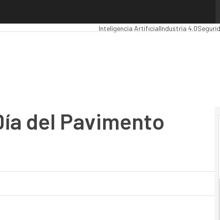
 del Pavimento Inteligente’
Premios Computing
Analytics
Administrac
Inteligencia Artificial
Industria 4.0
Seguri
Día del Pavimento