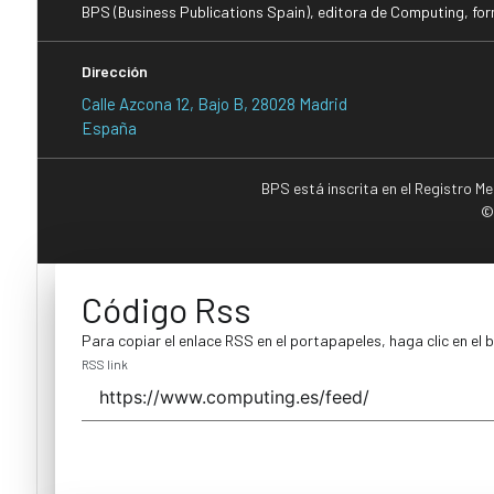
BPS (Business Publications Spain), editora de Computing, fo
Dirección
Calle Azcona 12, Bajo B, 28028 Madrid
España
BPS está inscrita en el Registro M
©
Código Rss
Para copiar el enlace RSS en el portapapeles, haga clic en el 
RSS link