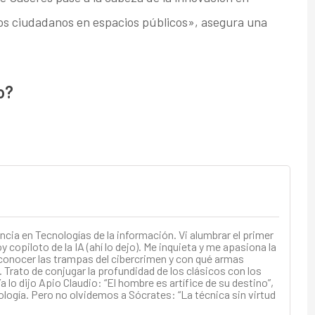
los ciudadanos en espacios públicos», asegura una
o?
ncia en Tecnologías de la información. Vi alumbrar el primer
 copiloto de la IA (ahí lo dejo). Me inquieta y me apasiona la
conocer las trampas del cibercrimen y con qué armas
 Trato de conjugar la profundidad de los clásicos con los
a lo dijo Apio Claudio: “El hombre es artífice de su destino”,
ología. Pero no olvidemos a Sócrates: “La técnica sin virtud