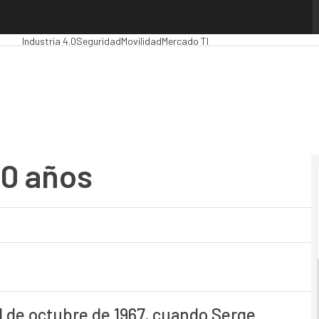
años
Premios Computing
Analytics
Administración Pública
MarTech
Cloud
In
Industria 4.0
Seguridad
Movilidad
Mercado TI
0 años
1 de octubre de 1967, cuando Serge