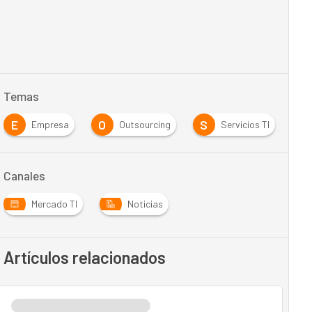
Temas
E
O
S
Empresa
Outsourcing
Servicios TI
Canales
Mercado TI
Noticias
Artículos relacionados