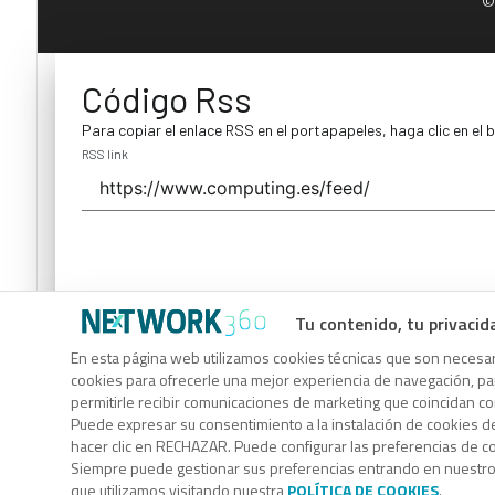
©
Código Rss
Para copiar el enlace RSS en el portapapeles, haga clic en el 
RSS link
Tu contenido, tu privacid
Código Rss
En esta página web utilizamos cookies técnicas que son necesari
cookies para ofrecerle una mejor experiencia de navegación, para
Para copiar el enlace RSS en el portapapeles, haga clic en el 
permitirle recibir comunicaciones de marketing que coincidan c
RSS link
Puede expresar su consentimiento a la instalación de cookies d
hacer clic en RECHAZAR. Puede configurar las preferencias de 
Siempre puede gestionar sus preferencias entrando en nuestr
que utilizamos visitando nuestra
POLÍTICA DE COOKIES
.