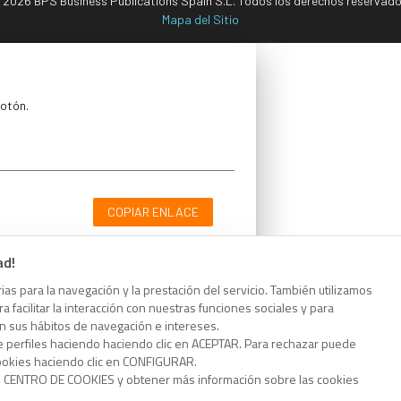
 2026 BPS Business Publications Spain S.L. Todos los derechos reservado
Mapa del Sitio
botón.
COPIAR ENLACE
ad!
as para la navegación y la prestación del servicio. También utilizamos
 facilitar la interacción con nuestras funciones sociales y para
botón.
on sus hábitos de navegación e intereses.
e perfiles haciendo haciendo clic en ACEPTAR. Para rechazar puede
cookies haciendo clic en CONFIGURAR.
o CENTRO DE COOKIES y obtener más información sobre las cookies