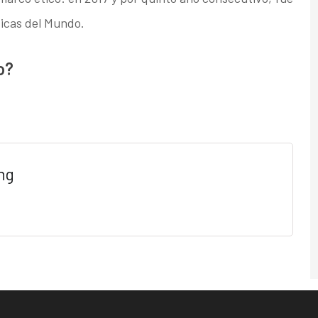
ticas del Mundo.
o?
ng