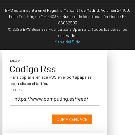
BPS está inscrita en el Registro Mercantil de Madrid, Volumen 24.100,
Folio 172, Página M-433036 - Número de Identificación Fiscal: B-
85062503
© 2026 BPS Business Publications Spain S.L. Todos los derechos
reservados.
Mapa del Sitio
close
Código Rss
Para copiar el enlace RSS en el portapapeles,
haga clic en el botón.
RSS link
COPIAR ENLACE