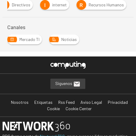
D
I
R
Directivos
internet
Recursos Humanos
Canales
Mercado TI
Noticias
Síguenos
Nosotros
Etiquetas
Rss Feed
Aviso Legal
Privacidad
Cookie
Cookie Center