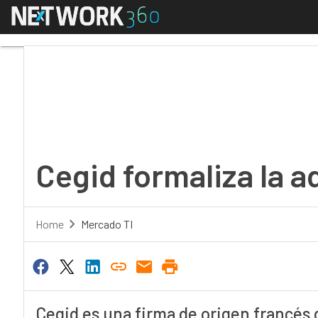
Menú
Cegid formaliza la adq
Cegid formaliza la 
Home
Mercado TI
Cegid es una firma de origen francés 