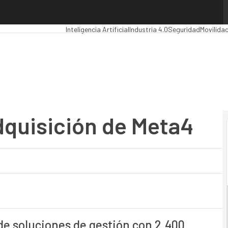
uisición de Meta4
Premios Computing
Analytics
Administración Pública
Inteligencia Artificial
Industria 4.0
Seguridad
Movilida
adquisición de Meta4
de soluciones de gestión con 2.400