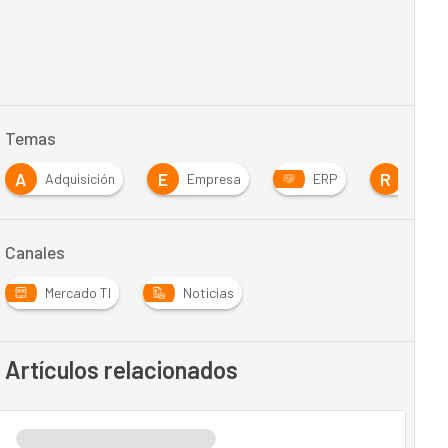
Temas
A
E
R
Adquisición
Empresa
ERP
Recur
Canales
Mercado TI
Noticias
Artículos relacionados