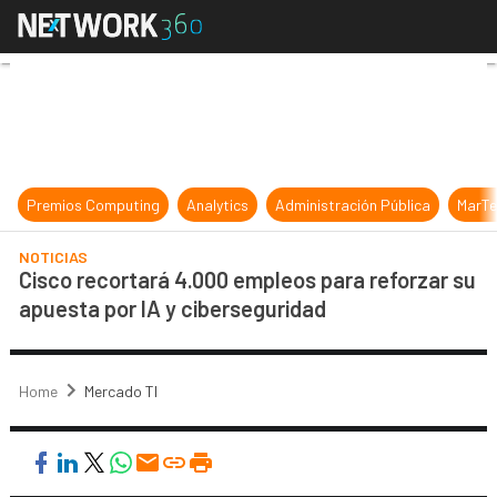
Cisco recortará 4.000 empleos para
Premios Computing
Analytics
Administración Pública
MarTe
NOTICIAS
Cisco recortará 4.000 empleos para reforzar su
apuesta por IA y ciberseguridad
Home
Mercado TI