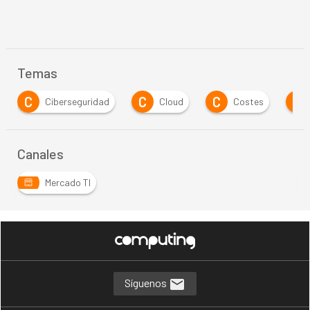
Temas
C
C
C
E
Ciberseguridad
Cloud
Costes
Em
Canales
Mercado TI
Síguenos