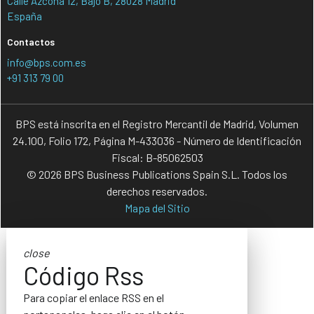
Calle Azcona 12, Bajo B, 28028 Madrid
España
Contactos
info@bps.com.es
+91 313 79 00
BPS está inscrita en el Registro Mercantil de Madrid, Volumen
24.100, Folio 172, Página M-433036 - Número de Identificación
Fiscal: B-85062503
© 2026 BPS Business Publications Spain S.L. Todos los
derechos reservados.
Mapa del Sitio
close
Código Rss
Para copiar el enlace RSS en el