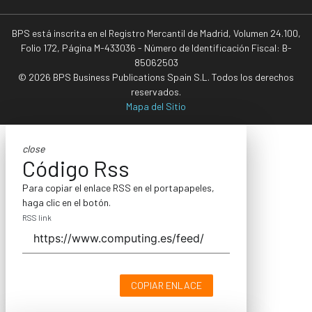
BPS está inscrita en el Registro Mercantil de Madrid, Volumen 24.100,
Folio 172, Página M-433036 - Número de Identificación Fiscal: B-
85062503
© 2026 BPS Business Publications Spain S.L. Todos los derechos
reservados.
Mapa del Sitio
close
Código Rss
Para copiar el enlace RSS en el portapapeles,
haga clic en el botón.
RSS link
COPIAR ENLACE