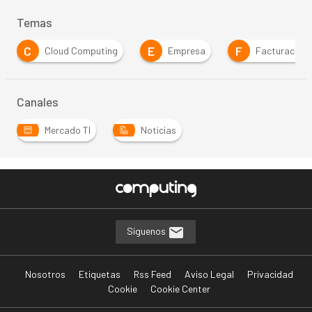
Temas
C
E
F
Cloud Computing
Empresa
Facturación
Canales
Mercado TI
Noticias
Síguenos
Nosotros
Etiquetas
Rss Feed
Aviso Legal
Privacidad
Cookie
Cookie Center