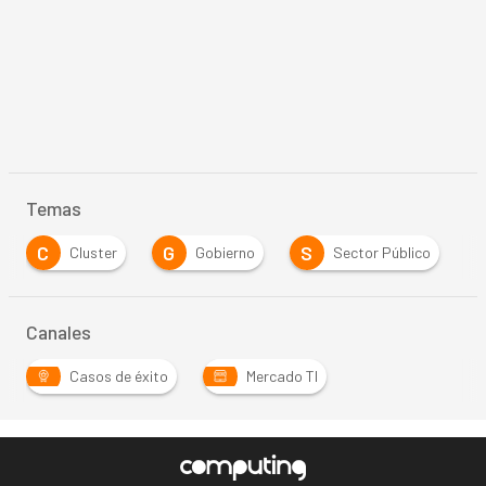
Temas
C
G
S
Cluster
Gobierno
Sector Público
Canales
Casos de éxito
Mercado TI