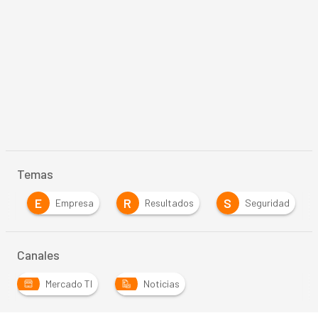
Temas
E
R
S
s
Empresa
Resultados
Seguridad
Canales
Mercado TI
Noticias