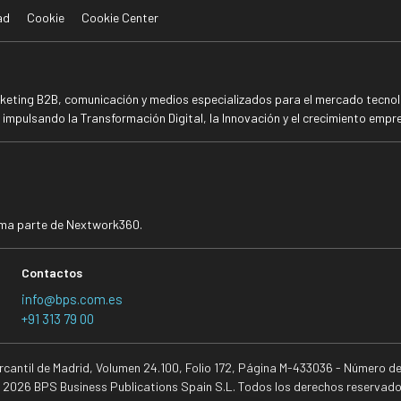
ad
Cookie
Cookie Center
rketing B2B, comunicación y medios especializados para el mercado tecnoló
mpulsando la Transformación Digital, la Innovación y el crecimiento empre
rma parte de Nextwork360.
Contactos
info@bps.com.es
+91 313 79 00
ercantil de Madrid, Volumen 24.100, Folio 172, Página M-433036 - Número d
 2026 BPS Business Publications Spain S.L. Todos los derechos reservado