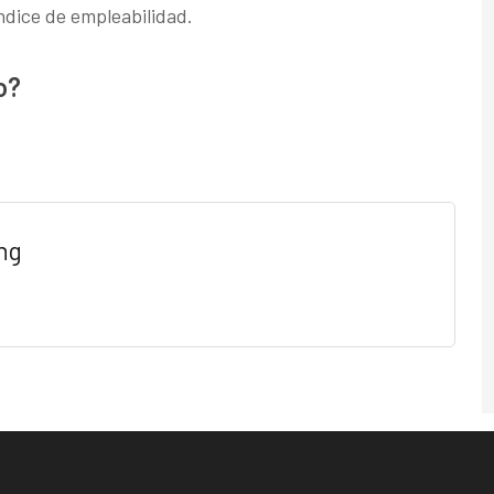
índice de empleabilidad.
o?
ng