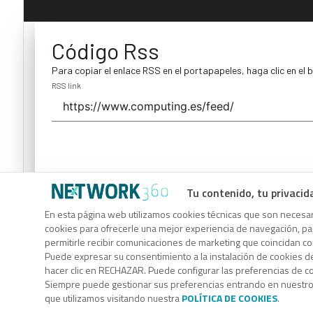
Código Rss
Para copiar el enlace RSS en el portapapeles, haga clic en el 
RSS link
Tu contenido, tu privacid
Código Rss
En esta página web utilizamos cookies técnicas que son necesari
cookies para ofrecerle una mejor experiencia de navegación, para
Para copiar el enlace RSS en el portapapeles, haga clic en el 
permitirle recibir comunicaciones de marketing que coincidan c
RSS link
Puede expresar su consentimiento a la instalación de cookies d
hacer clic en RECHAZAR. Puede configurar las preferencias de 
Siempre puede gestionar sus preferencias entrando en nuestr
que utilizamos visitando nuestra
POLÍTICA DE COOKIES
.