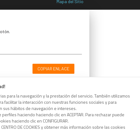
Mapa del Sitio
botón.
COPIAR ENLACE
ad!
as para la navegación y la prestación del servicio. También utilizamos
 facilitar la interacción con nuestras funciones sociales y para
botón.
on sus hábitos de navegación e intereses.
e perfiles haciendo haciendo clic en ACEPTAR. Para rechazar puede
cookies haciendo clic en CONFIGURAR.
o CENTRO DE COOKIES y obtener más información sobre las cookies