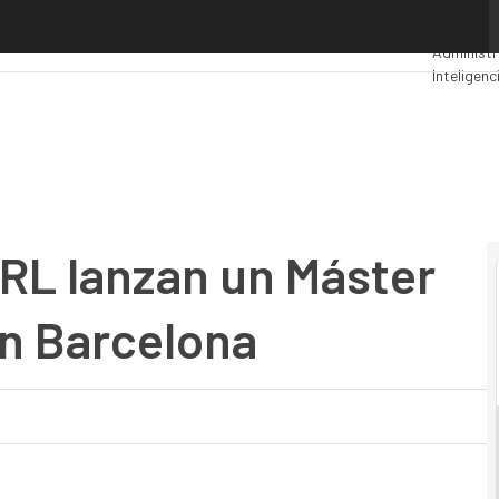
RL lanzan un Máster de Ciberseguridad en Barcelona
Premios 
Administr
Inteligenci
Segurida
URL lanzan un Máster
n Barcelona