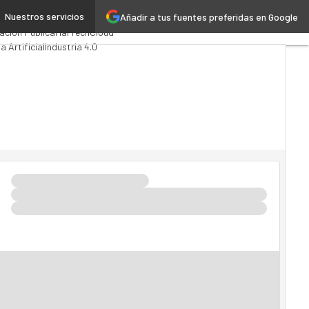
Nuestros servicios
Añadir a tus fuentes preferidas en Google
Computing
Analytics
ación Pública
MarTech
Cloud
a Artificial
Industria 4.0
d
Movilidad
Mercado TI