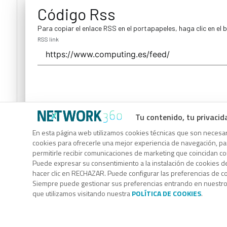
Código Rss
Para copiar el enlace RSS en el portapapeles, haga clic en el 
RSS link
Tu contenido, tu privacid
Código Rss
En esta página web utilizamos cookies técnicas que son necesari
cookies para ofrecerle una mejor experiencia de navegación, para
Para copiar el enlace RSS en el portapapeles, haga clic en el 
permitirle recibir comunicaciones de marketing que coincidan c
RSS link
Puede expresar su consentimiento a la instalación de cookies d
hacer clic en RECHAZAR. Puede configurar las preferencias de 
Siempre puede gestionar sus preferencias entrando en nuestr
que utilizamos visitando nuestra
POLÍTICA DE COOKIES
.