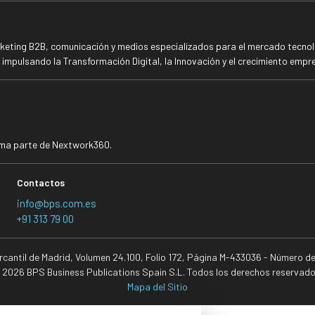
rketing B2B, comunicación y medios especializados para el mercado tecnoló
mpulsando la Transformación Digital, la Innovación y el crecimiento empre
rma parte de Nextwork360.
Contactos
info@bps.com.es
+91 313 79 00
ercantil de Madrid, Volumen 24.100, Folio 172, Página M-433036 - Número d
 2026 BPS Business Publications Spain S.L. Todos los derechos reservado
Mapa del Sitio