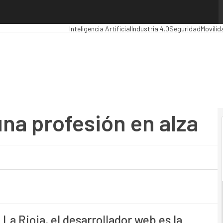
 profesión en alza
Premios Computing
Analytics
Administración Públi
Inteligencia Artificial
Industria 4.0
Seguridad
Movilid
na profesión en alza
La Rioja, el desarrollador web es la