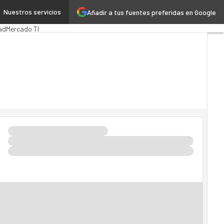
Nuestros servicios
Añadir a tus fuentes preferidas en Google
ca
MarTech
Cloud
ad
Mercado TI