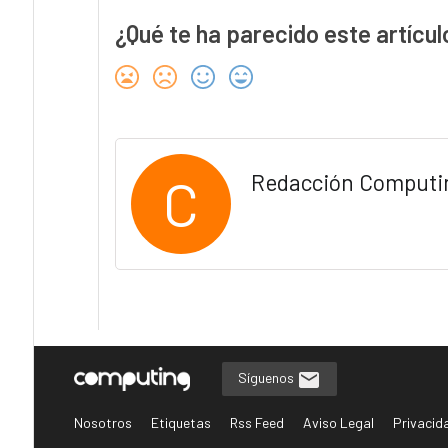
¿Qué te ha parecido este artícul
C
Redacción Computi
Síguenos
Nosotros
Etiquetas
Rss Feed
Aviso Legal
Privacid