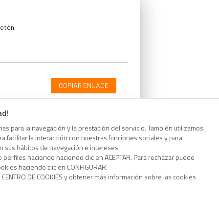
botón.
COPIAR ENLACE
ad!
as para la navegación y la prestación del servicio. También utilizamos
 facilitar la interacción con nuestras funciones sociales y para
botón.
on sus hábitos de navegación e intereses.
e perfiles haciendo haciendo clic en ACEPTAR. Para rechazar puede
cookies haciendo clic en CONFIGURAR.
o CENTRO DE COOKIES y obtener más información sobre las cookies
COPIAR ENLACE