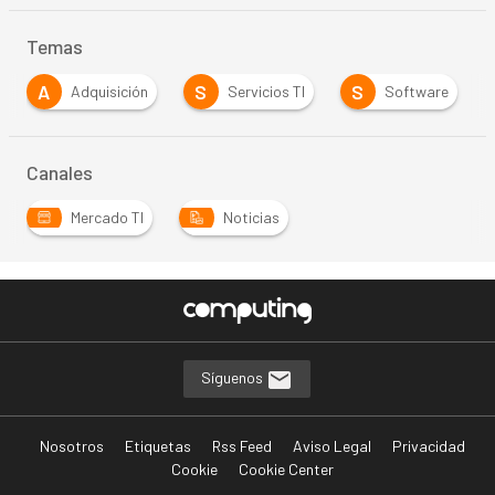
Temas
A
S
S
Adquisición
Servicios TI
Software
Canales
Mercado TI
Noticias
Síguenos
Nosotros
Etiquetas
Rss Feed
Aviso Legal
Privacidad
Cookie
Cookie Center