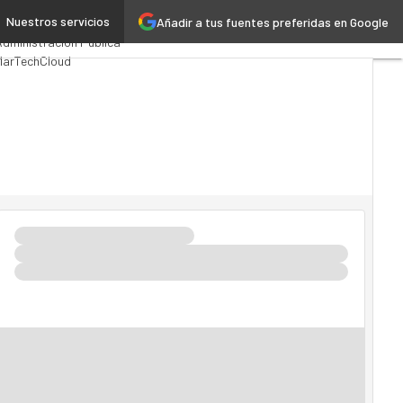
Nuestros servicios
Añadir a tus fuentes preferidas en Google
Premios Computing
Analytics
Administración Pública
MarTech
Cloud
nteligencia Artificial
ndustria 4.0
Seguridad
Movilidad
Mercado TI