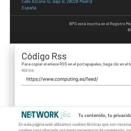
Calle Azcona 12, Bajo B, 28028 Madrid
España
BPS está inscrita en el Registro M
©
Código Rss
Para copiar el enlace RSS en el portapapeles, haga clic en el 
RSS link
Tu contenido, tu privacid
Código Rss
En esta página web utilizamos cookies técnicas que son necesari
cookies para ofrecerle una mejor experiencia de navegación, para