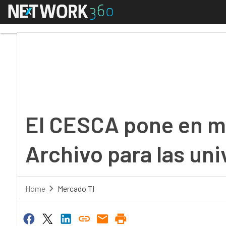
Menú
El CESCA pone en marc
El CESCA pone en ma
Archivo para las un
Home
Mercado TI