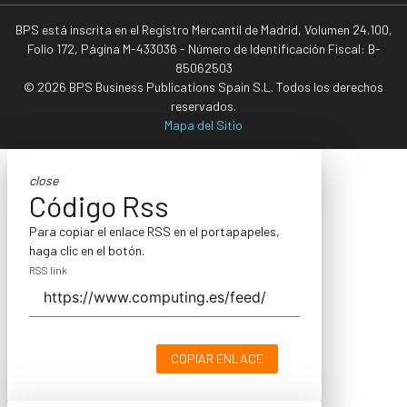
BPS está inscrita en el Registro Mercantil de Madrid, Volumen 24.100,
Folio 172, Página M-433036 - Número de Identificación Fiscal: B-
85062503
© 2026 BPS Business Publications Spain S.L. Todos los derechos
reservados.
Mapa del Sitio
close
Código Rss
Para copiar el enlace RSS en el portapapeles,
haga clic en el botón.
RSS link
COPIAR ENLACE