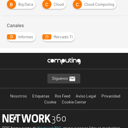
B
C
C
Big Data
Cloud
Cloud Computing
Canales
Informes
Mercado TI
Síguenos
Nosotros
Etiquetas
Rss Feed
Aviso Legal
Privacidad
Cookie
Cookie Center
BPS forma parte de
Nextwork360
, grupo europeo líder en marketing