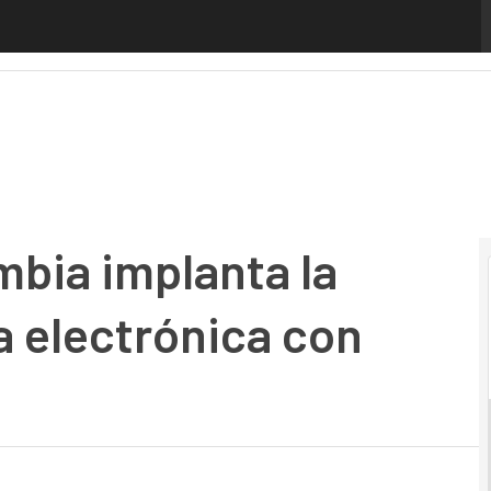
ia implanta la contratación pública electrónica con Vortal
mbia implanta la
a electrónica con