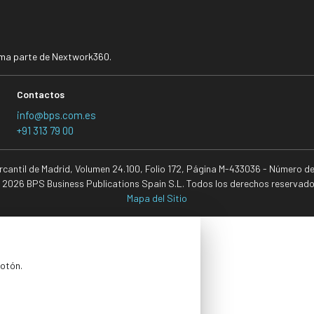
rma parte de Nextwork360.
Contactos
info@bps.com.es
+91 313 79 00
ercantil de Madrid, Volumen 24.100, Folio 172, Página M-433036 - Número d
 2026 BPS Business Publications Spain S.L. Todos los derechos reservado
Mapa del Sitio
botón.