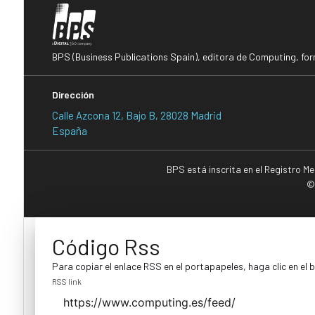
BPS (Business Publications Spain), editora de Computing, fo
Dirección
Calle Azcona 12, Bajo B, 28028 Madrid
España
BPS está inscrita en el Registro M
©
Código Rss
Para copiar el enlace RSS en el portapapeles, haga clic en el 
RSS link