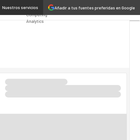
 y Tecnocom
Nuestros servicios
Añadir a tus fuentes preferidas en Google
Premios
Computing
Analytics
Administración
Pública
MarTech
Cloud
Inteligencia
Artificial
Industria 4.0
Seguridad
Movilidad
Mercado TI