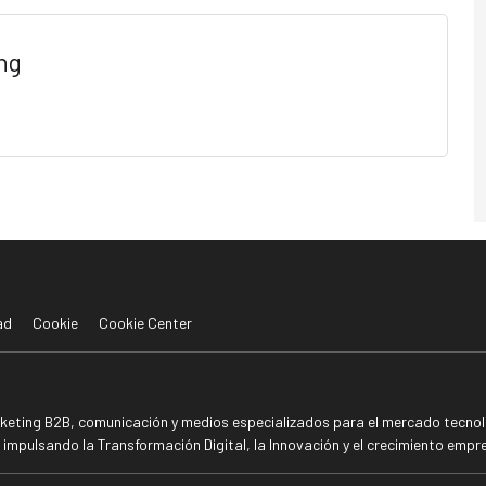
ng
ad
Cookie
Cookie Center
rketing B2B, comunicación y medios especializados para el mercado tecnoló
mpulsando la Transformación Digital, la Innovación y el crecimiento empre