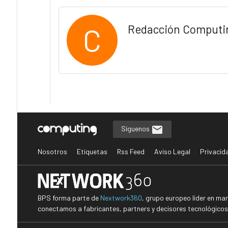
C
Redacción Computi
Síguenos
Nosotros
Etiquetas
Rss Feed
Aviso Legal
Privacid
BPS forma parte de
Nextwork360
, grupo europeo líder en ma
conectamos a fabricantes, partners y decisores tecnológicos i