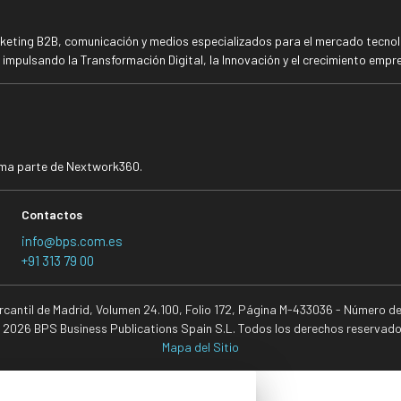
rketing B2B, comunicación y medios especializados para el mercado tecnoló
mpulsando la Transformación Digital, la Innovación y el crecimiento empre
rma parte de Nextwork360.
Contactos
info@bps.com.es
+91 313 79 00
ercantil de Madrid, Volumen 24.100, Folio 172, Página M-433036 - Número d
 2026 BPS Business Publications Spain S.L. Todos los derechos reservado
Mapa del Sitio