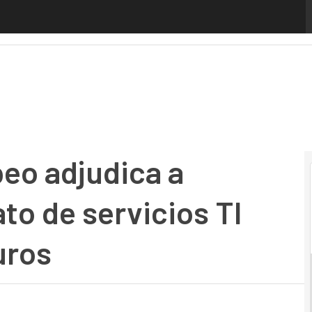
adjudica a Accenture un contrato de servicios TI por 12 m
eo adjudica a
to de servicios TI
uros