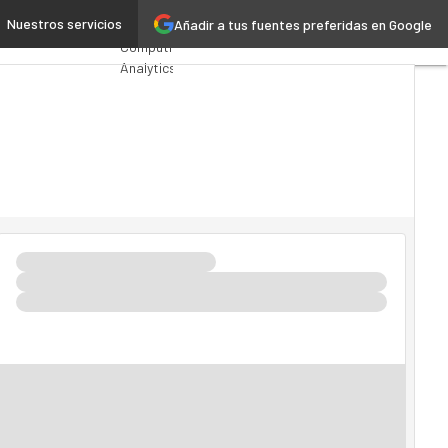
illones de euros
Nuestros servicios
Añadir a tus fuentes preferidas en Google
Premios
Computing
Analytics
Administración
Pública
MarTech
Cloud
Inteligencia
Artificial
Industria
4.0
Seguridad
Movilidad
Mercado
TI