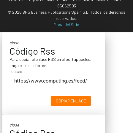
85062503
© 2026 BPS Business Publications Spain S.L. Todos los derechos
reservados.
Mapa del Sitio
close
Código Rss
Para copiar el enlace RSS en el portapapeles,
haga clic en el botón.
RSS link
COPIAR ENLACE
close
Código Rss