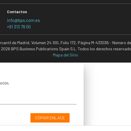
Contactos
info@bps.com.es
+91 313 79 00
ercantil de Madrid, Volumen 24.100, Folio 172, Página M-433036 - Número d
 2026 BPS Business Publications Spain S.L. Todos los derechos reservado
Mapa del Sitio
botón.
COPIAR ENLACE