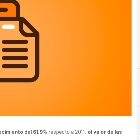
E
e-Commerce
cimiento del 61,9%
respecto a 2011,
el valor de las