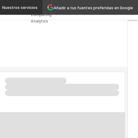
nes de dólares
Nuestros servicios
Añadir a tus fuentes preferidas en Google
Premios
Computing
Analytics
Administración
Pública
MarTech
Cloud
Inteligencia
Artificial
Industria
4.0
Seguridad
Movilidad
Mercado TI