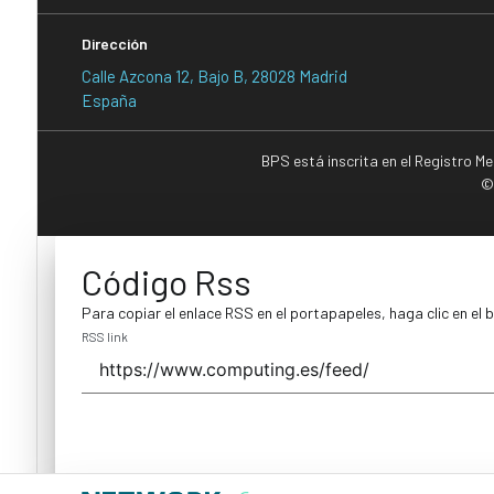
Dirección
Calle Azcona 12, Bajo B, 28028 Madrid
España
BPS está inscrita en el Registro M
©
Código Rss
Para copiar el enlace RSS en el portapapeles, haga clic en el 
RSS link