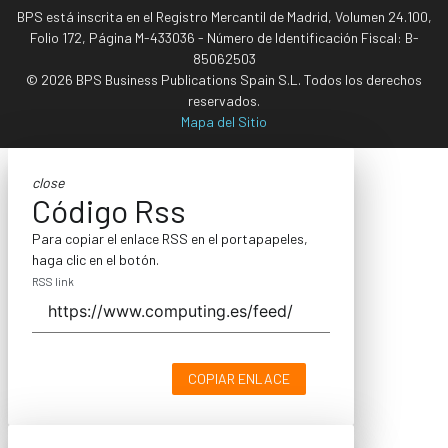
BPS está inscrita en el Registro Mercantil de Madrid, Volumen 24.100,
Folio 172, Página M-433036 - Número de Identificación Fiscal: B-
85062503
© 2026 BPS Business Publications Spain S.L. Todos los derechos
reservados.
Mapa del Sitio
close
Código Rss
Para copiar el enlace RSS en el portapapeles,
haga clic en el botón.
RSS link
COPIAR ENLACE