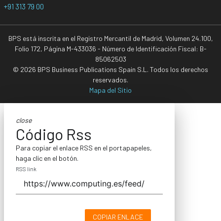
+91 313 79 00
BPS está inscrita en el Registro Mercantil de Madrid, Volumen 24.100,
Folio 172, Página M-433036 - Número de Identificación Fiscal: B-
85062503
© 2026 BPS Business Publications Spain S.L. Todos los derechos
reservados.
Mapa del Sitio
close
Código Rss
Para copiar el enlace RSS en el portapapeles,
haga clic en el botón.
RSS link
COPIAR ENLACE