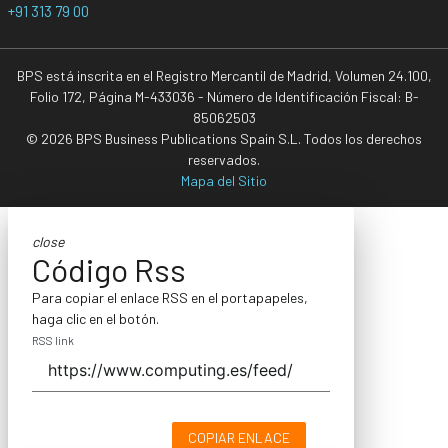
+91 313 79 00
BPS está inscrita en el Registro Mercantil de Madrid, Volumen 24.100,
Folio 172, Página M-433036 - Número de Identificación Fiscal: B-
85062503
© 2026 BPS Business Publications Spain S.L. Todos los derechos
reservados.
Mapa del Sitio
close
Código Rss
Para copiar el enlace RSS en el portapapeles,
haga clic en el botón.
RSS link
COPIAR ENLACE