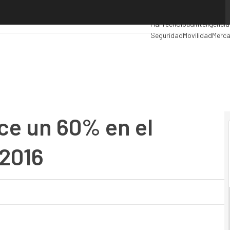
 un 60% en el primer semestre de 2016
Premios Computing
Analy
MarTech
Cloud
Inteligencia
Seguridad
Movilidad
Merca
ce un 60% en el
 2016