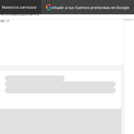
Nuestros servicios
Añadir a tus fuentes preferidas en Google
tics
Administración Pública
 Artificial
Industria 4.0
do TI