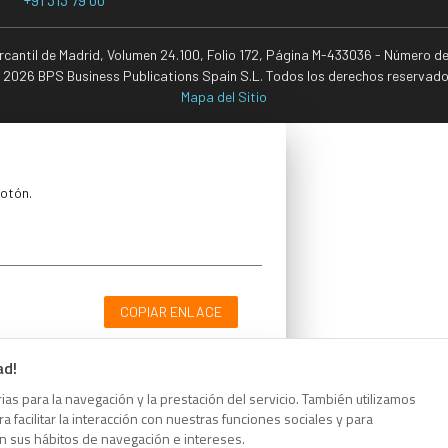
ercantil de Madrid, Volumen 24.100, Folio 172, Página M-433036 - Número d
 2026 BPS Business Publications Spain S.L. Todos los derechos reservado
Mapa del Sitio
botón.
COPIAR ENLACE
ad!
as para la navegación y la prestación del servicio. También utilizamos
 facilitar la interacción con nuestras funciones sociales y para
botón.
on sus hábitos de navegación e intereses.