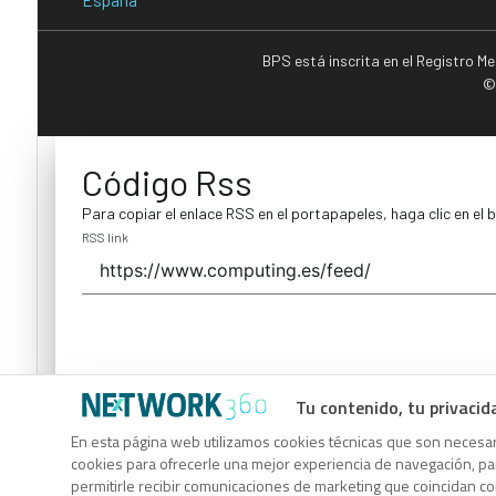
BPS está inscrita en el Registro M
©
Código Rss
Para copiar el enlace RSS en el portapapeles, haga clic en el 
RSS link
Tu contenido, tu privacid
Código Rss
En esta página web utilizamos cookies técnicas que son necesari
cookies para ofrecerle una mejor experiencia de navegación, para
Para copiar el enlace RSS en el portapapeles, haga clic en el 
permitirle recibir comunicaciones de marketing que coincidan c