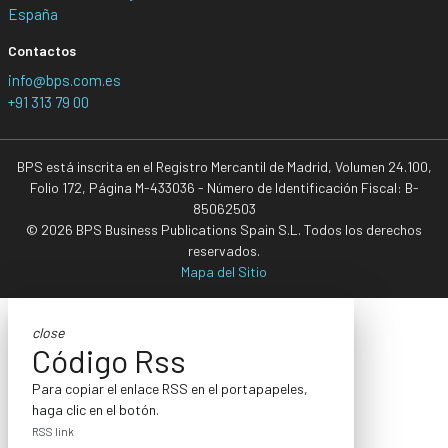
España
Contactos
info@bps.com.es
+91 313 79 00
BPS está inscrita en el Registro Mercantil de Madrid, Volumen 24.100,
Folio 172, Página M-433036 - Número de Identificación Fiscal: B-
85062503
© 2026 BPS Business Publications Spain S.L. Todos los derechos
reservados.
Mapa del Sitio
close
Código Rss
Para copiar el enlace RSS en el portapapeles,
haga clic en el botón.
RSS link