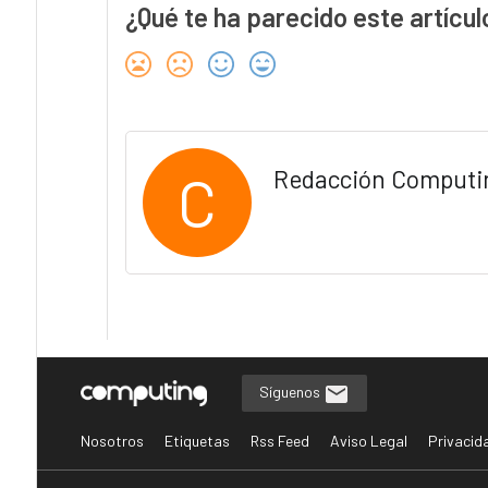
¿Qué te ha parecido este artícul
C
Redacción Computi
Síguenos
Nosotros
Etiquetas
Rss Feed
Aviso Legal
Privacid