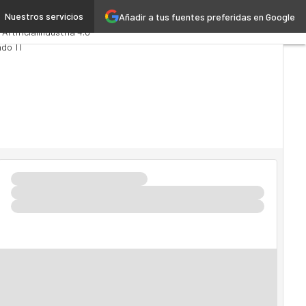
Nuestros servicios
Añadir a tus fuentes preferidas en Google
tics
Administración Pública
 Artificial
Industria 4.0
do TI