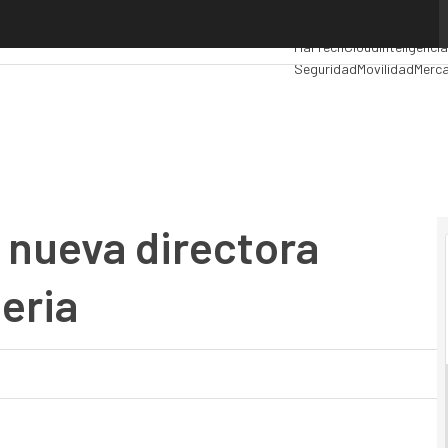
eva directora general de Google Iberia
Premios Computing
Analy
MarTech
Cloud
Inteligencia
Seguridad
Movilidad
Merca
 nueva directora
eria