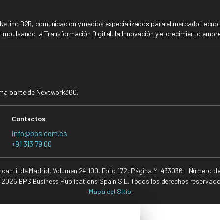
rketing B2B, comunicación y medios especializados para el mercado tecnoló
mpulsando la Transformación Digital, la Innovación y el crecimiento empre
rma parte de Nextwork360.
Contactos
info@bps.com.es
+91 313 79 00
ercantil de Madrid, Volumen 24.100, Folio 172, Página M-433036 - Número d
 2026 BPS Business Publications Spain S.L. Todos los derechos reservado
Mapa del Sitio