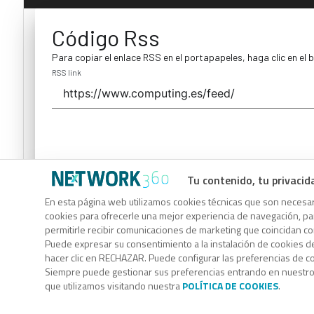
Código Rss
Para copiar el enlace RSS en el portapapeles, haga clic en el 
RSS link
Tu contenido, tu privacid
Código Rss
En esta página web utilizamos cookies técnicas que son necesari
cookies para ofrecerle una mejor experiencia de navegación, para
Para copiar el enlace RSS en el portapapeles, haga clic en el 
permitirle recibir comunicaciones de marketing que coincidan c
RSS link
Puede expresar su consentimiento a la instalación de cookies d
hacer clic en RECHAZAR. Puede configurar las preferencias de 
Siempre puede gestionar sus preferencias entrando en nuestr
que utilizamos visitando nuestra
POLÍTICA DE COOKIES
.