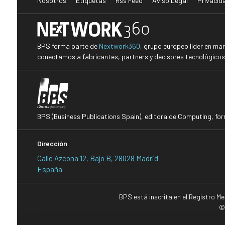
Nosotros
Etiquetas
Rss Feed
Aviso Legal
Privacid
BPS forma parte de
Nextwork360
, grupo europeo líder en ma
conectamos a fabricantes, partners y decisores tecnológicos i
BPS (Business Publications Spain), editora de Computing, fo
Dirección
Calle Azcona 12, Bajo B, 28028 Madrid
España
BPS está inscrita en el Registro M
©