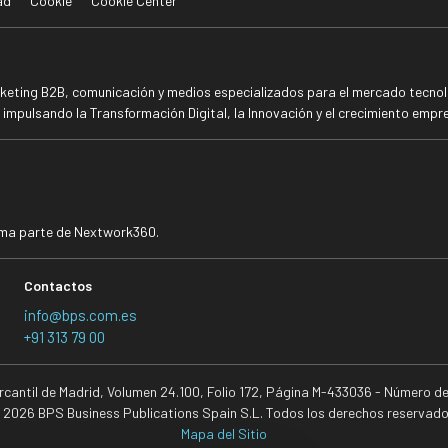
ad
Cookie
Cookie Center
rketing B2B, comunicación y medios especializados para el mercado tecnoló
mpulsando la Transformación Digital, la Innovación y el crecimiento empre
rma parte de Nextwork360.
Contactos
info@bps.com.es
+91 313 79 00
ercantil de Madrid, Volumen 24.100, Folio 172, Página M-433036 - Número d
 2026 BPS Business Publications Spain S.L. Todos los derechos reservado
Mapa del Sitio