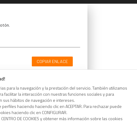
botón.
COPIAR ENLACE
ad!
as para la navegación y la prestación del servicio. También utilizamos
 facilitar la interacción con nuestras funciones sociales y para
botón.
on sus hábitos de navegación e intereses.
e perfiles haciendo haciendo clic en ACEPTAR. Para rechazar puede
cookies haciendo clic en CONFIGURAR.
o CENTRO DE COOKIES y obtener más información sobre las cookies
COPIAR ENLACE