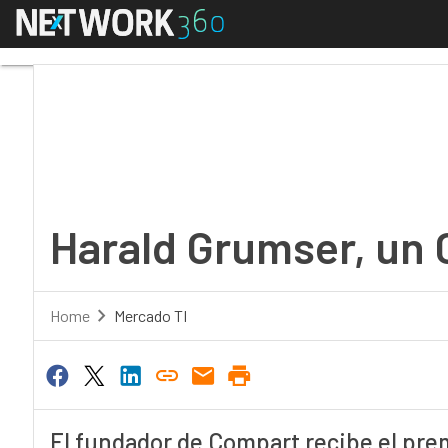
Menú
Harald Grumser, un CE
Harald Grumser, un 
Home
Mercado TI
El fundador de Compart recibe el premi