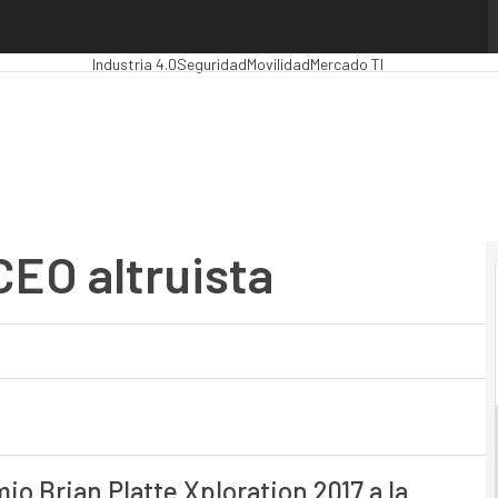
O altruista
Premios Computing
Analytics
Administración Pública
MarTec
Industria 4.0
Seguridad
Movilidad
Mercado TI
CEO altruista
o Brian Platte Xploration 2017 a la