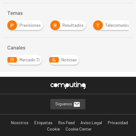
Temas
P
R
T
Previsiones
Resultados
Telecomunicacio
Canales
Mercado TI
Noticias
Síguenos
Nosotros
Etiquetas
Rss Feed
Aviso Legal
Privacidad
Cookie
Cookie Center