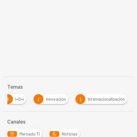
Temas
I
I
I
I+D+i
Innovación
Internacionalización
Canales
Mercado TI
Noticias