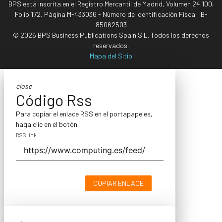
BPS está inscrita en el Registro Mercantil de Madrid, Volumen 24.100,
Folio 172, Página M-433036 - Número de Identificación Fiscal: B-
85062503
© 2026 BPS Business Publications Spain S.L. Todos los derechos
reservados.
Mapa del Sitio
close
Código Rss
Para copiar el enlace RSS en el portapapeles,
haga clic en el botón.
RSS link
COPIAR ENLACE