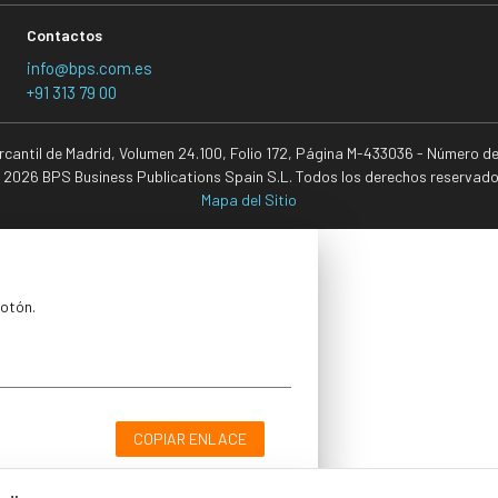
Contactos
info@bps.com.es
+91 313 79 00
ercantil de Madrid, Volumen 24.100, Folio 172, Página M-433036 - Número d
 2026 BPS Business Publications Spain S.L. Todos los derechos reservado
Mapa del Sitio
botón.
COPIAR ENLACE