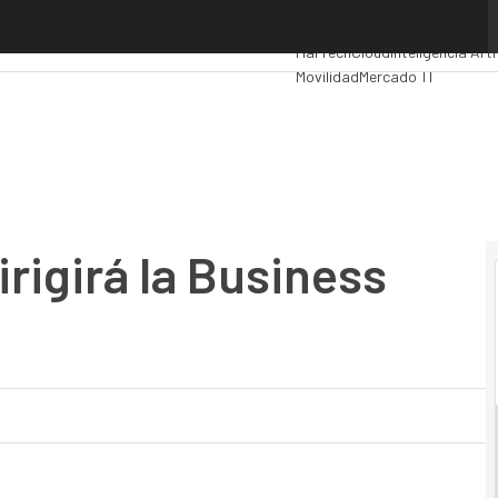
girá la Business Consulting de VASS
Premios Computing
Analytics
MarTech
Cloud
Inteligencia Arti
Movilidad
Mercado TI
rigirá la Business