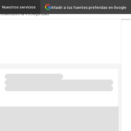
Nuestros servicios
Añadir a tus fuentes preferidas en Google
Administración Pública
ficial
Industria 4.0
Seguridad