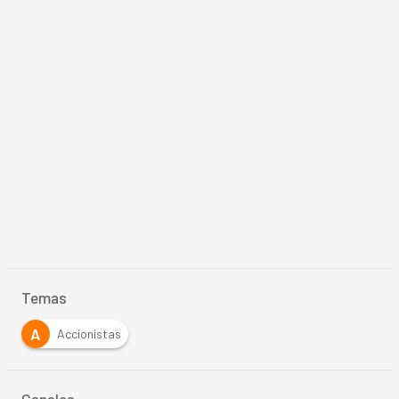
Temas
A
Accionistas