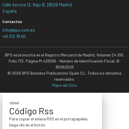
Calle Azcona 12, Bajo B, 28028 Madrid
España
Contactos
info@bps.com.es
+91 313 79 00
BPS está inscrita en el Registro Mercantil de Madrid, Volumen 24.100,
Folio 172, Página M-433036 - Número de Identificación Fiscal: B-
85062503
© 2026 BPS Business Publications Spain S.L. Todos los derechos
reservados.
Mapa del Sitio
close
Código Rss
Para copiar el enlace RSS en el portapapeles,
haga clic en el botón.