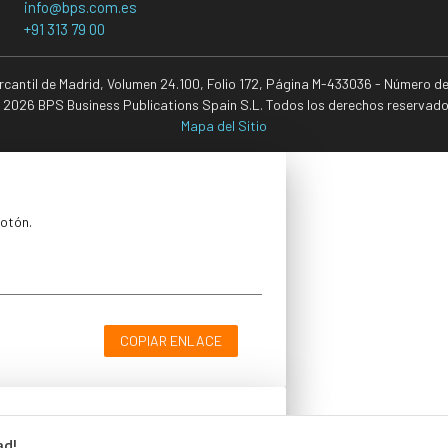
info@bps.com.es
+91 313 79 00
ercantil de Madrid, Volumen 24.100, Folio 172, Página M-433036 - Número d
 2026 BPS Business Publications Spain S.L. Todos los derechos reservado
Mapa del Sitio
botón.
COPIAR ENLACE
ad!