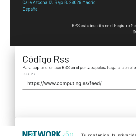
Calle Azcona 12, Bajo B, 28028 Madrid
España
BPS está inscrita en el Registro M
©
Código Rss
Para copiar el enlace RSS en el portapapeles, haga clic en el 
RSS link
Código Rss
Tu contenido, tu privacid