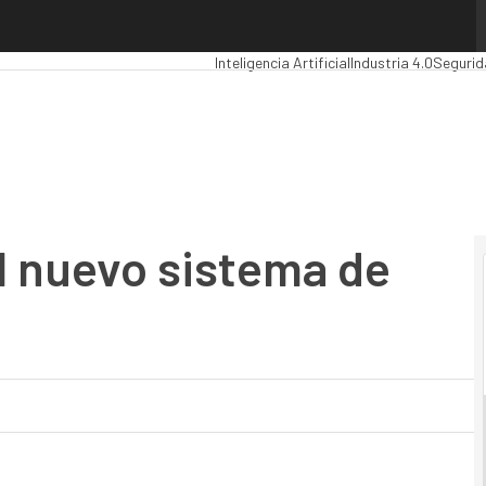
 nuevo sistema de dominios
Premios Computing
Analytics
Administrac
Inteligencia Artificial
Industria 4.0
Segurid
el nuevo sistema de