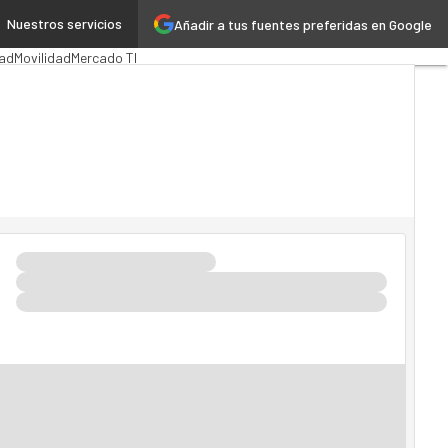
Nuestros servicios
Añadir a tus fuentes preferidas en Google
ión Pública
MarTech
Cloud
ad
Movilidad
Mercado TI