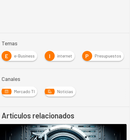
Temas
E
I
P
e-Business
internet
Presupuestos
Canales
Mercado TI
Noticias
Artículos relacionados