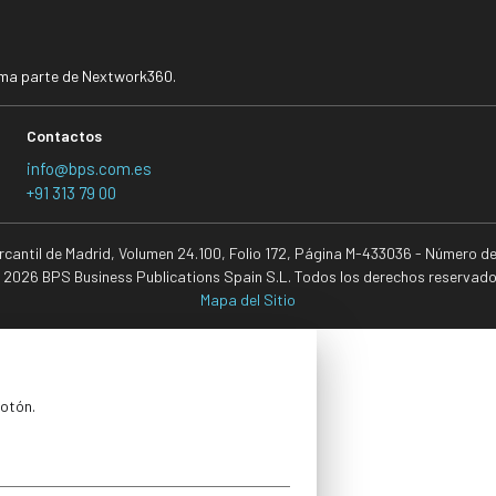
rma parte de Nextwork360.
Contactos
info@bps.com.es
+91 313 79 00
ercantil de Madrid, Volumen 24.100, Folio 172, Página M-433036 - Número d
 2026 BPS Business Publications Spain S.L. Todos los derechos reservado
Mapa del Sitio
botón.