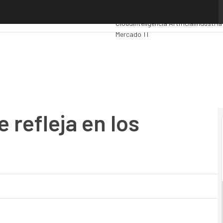
fleja en los resultados de Dell
Premios Computing
Analytics
Admini
Cloud
Inteligencia Artificial
Industria
Mercado TI
 refleja en los