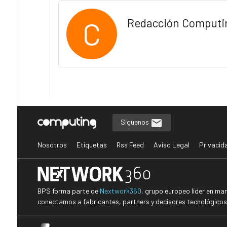
C
Redacción Computi
Síguenos
Nosotros
Etiquetas
Rss Feed
Aviso Legal
Privacid
BPS forma parte de
Nextwork360
, grupo europeo líder en ma
conectamos a fabricantes, partners y decisores tecnológicos i