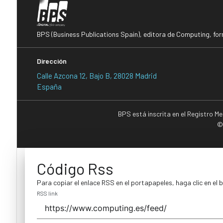
BPS (Business Publications Spain), editora de Computing, fo
Dirección
Calle Azcona 12, Bajo B, 28028 Madrid
España
BPS está inscrita en el Registro M
©
Código Rss
Para copiar el enlace RSS en el portapapeles, haga clic en el 
RSS link