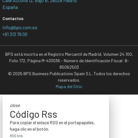
Calle Azcona 12, Bajo B, 28028 Madrid
España
Contactos
info@bps.com.es
+91 313 79 00
BPS está inscrita en el Registro Mercantil de Madrid, Volumen 24.100,
Folio 172, Página M-433036 - Número de Identificación Fiscal: B-
85062503
© 2026 BPS Business Publications Spain S.L. Todos los derechos
reservados.
Mapa del Sitio
close
Código Rss
Para copiar el enlace RSS en el portapapeles,
haga clic en el botón.
RSS link