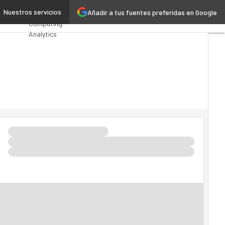
e Europa
Nuestros servicios
Añadir a tus fuentes preferidas en Google
Premios
Computing
Analytics
Administración
Pública
MarTech
Cloud
Inteligencia
Artificial
Industria 4.0
Seguridad
Movilidad
Mercado TI