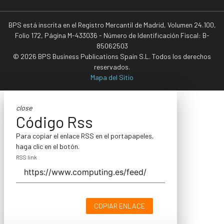
BPS está inscrita en el Registro Mercantil de Madrid, Volumen 24.100,
Folio 172, Página M-433036 - Número de Identificación Fiscal: B-
85062503
© 2026 BPS Business Publications Spain S.L. Todos los derechos
reservados.
Mapa del Sitio
close
Código Rss
Para copiar el enlace RSS en el portapapeles,
haga clic en el botón.
RSS link
COPIAR ENLACE