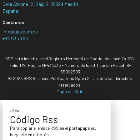
Calle Azcona 12, Bajo B, 28028 Madrid
España
Contactos
info@bps.com.es
+91 313 79 00
BPS está inscrita en el Registro Mercantil de Madrid, Volumen 24.100,
Folio 172, Página M-433036 - Número de Identificación Fiscal: B-
85062503
© 2026 BPS Business Publications Spain S.L. Todos los derechos
reservados.
Mapa del Sitio
close
Código Rss
Para copiar el enlace RSS en el portapapeles,
haga clic en el botón.