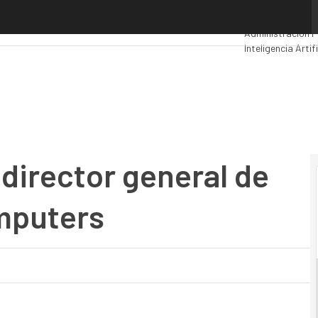
irector general de Fujitsu Siemens Computers
Premios Comput
Administración P
Inteligencia Artifi
Movilidad
Mercado
 director general de
mputers