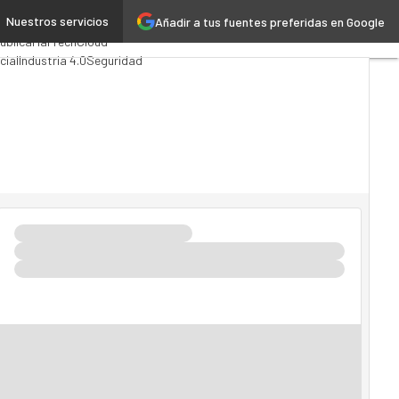
Nuestros servicios
Añadir a tus fuentes preferidas en Google
ing
Analytics
ública
MarTech
Cloud
cial
Industria 4.0
Seguridad
 TI