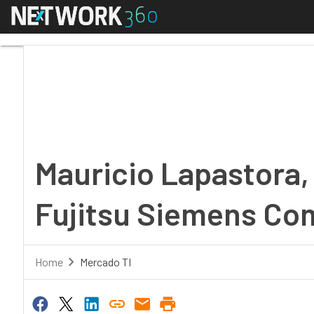
Menú
Mauricio Lapastora, d
Mauricio Lapastora,
Fujitsu Siemens Co
Home
Mercado TI