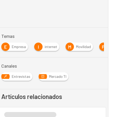
Temas
E
I
M
P
Empresa
internet
Movilidad
PCs
Canales
Entrevistas
Mercado TI
Artículos relacionados