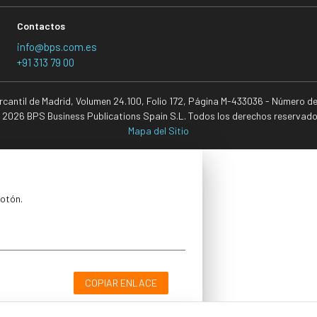
Contactos
info@bps.com.es
+91 313 79 00
ercantil de Madrid, Volumen 24.100, Folio 172, Página M-433036 - Número d
 2026 BPS Business Publications Spain S.L. Todos los derechos reservado
Mapa del Sitio
botón.
COPIAR ENLACE