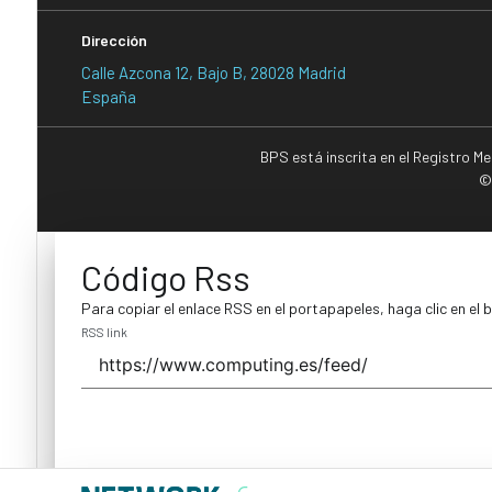
Dirección
Calle Azcona 12, Bajo B, 28028 Madrid
España
BPS está inscrita en el Registro M
©
Código Rss
Para copiar el enlace RSS en el portapapeles, haga clic en el 
RSS link