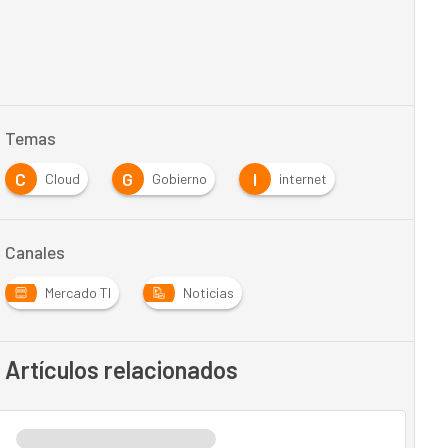
Temas
C
G
I
Cloud
Gobierno
internet
Canales
Mercado TI
Noticias
Artículos relacionados