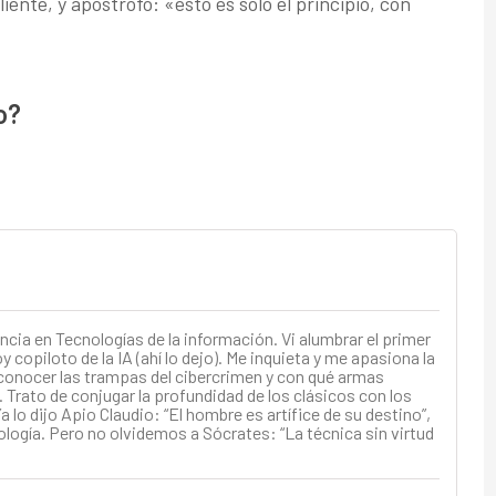
iente, y apostrofó: «esto es solo el principio, con
o?
ncia en Tecnologías de la información. Vi alumbrar el primer
 copiloto de la IA (ahí lo dejo). Me inquieta y me apasiona la
conocer las trampas del cibercrimen y con qué armas
 Trato de conjugar la profundidad de los clásicos con los
a lo dijo Apio Claudio: “El hombre es artífice de su destino”,
ología. Pero no olvidemos a Sócrates: “La técnica sin virtud