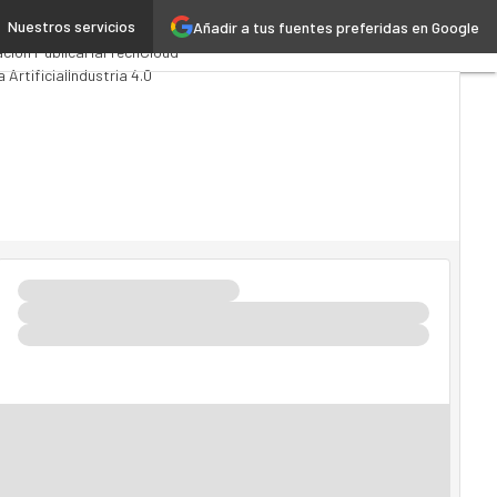
Nuestros servicios
Añadir a tus fuentes preferidas en Google
omputing
Analytics
ción Pública
MarTech
Cloud
a Artificial
Industria 4.0
Movilidad
Mercado TI