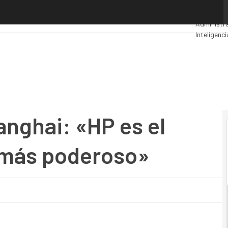
ai: «HP es el proveedor global TI más poderoso»
Premios C
Administra
Inteligenci
Seguridad
nghai: «HP es el
 más poderoso»