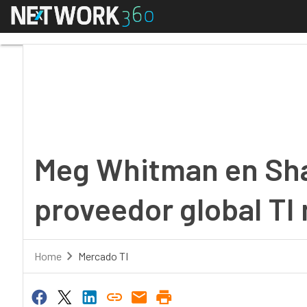
Menú
Meg Whitman en Shangh
Meg Whitman en Sha
proveedor global TI
Home
Mercado TI