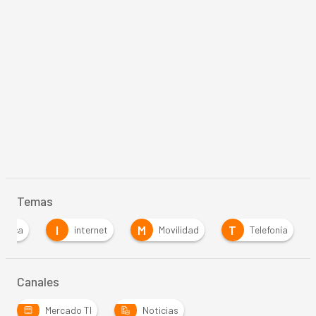
Temas
I
M
T
Banca
internet
Movilidad
Telefonía
Canales
Mercado TI
Noticias