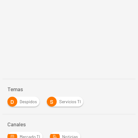
Temas
D
S
Despidos
Servicios TI
Canales
Mercado TI
Noticias