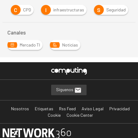
C
I
S
s
CPD
infraestructuras
Seguridad
Canales
Mercado TI
Noticias
Síguenos
Nosotros
Etiquetas
Rss Feed
Aviso Legal
Privacidad
Cookie
Cookie Center