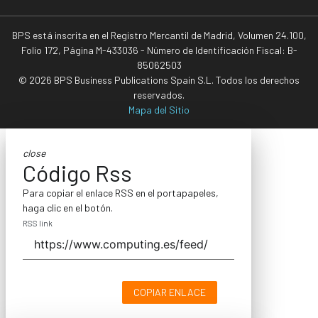
BPS está inscrita en el Registro Mercantil de Madrid, Volumen 24.100,
Folio 172, Página M-433036 - Número de Identificación Fiscal: B-
85062503
© 2026 BPS Business Publications Spain S.L. Todos los derechos
reservados.
Mapa del Sitio
close
Código Rss
Para copiar el enlace RSS en el portapapeles,
haga clic en el botón.
RSS link
COPIAR ENLACE