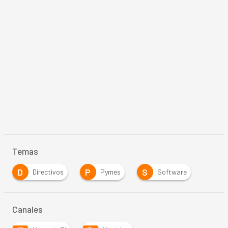
Temas
D
P
S
Directivos
Pymes
Software
Canales